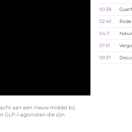
00:38
Guanf
02:40
Rode 
04:11
Nieuw
07:01
Vergo
09:37
Discu
acht aan een nieuw middel bij
 GLP-1-agonisten die zijn