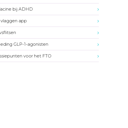
acine bij ADHD
vlaggen app
sflitsen
eding GLP-1-agonisten
ssiepunten voor het FTO