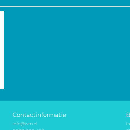
Contactinformatie
B
info@ivm.nl
I