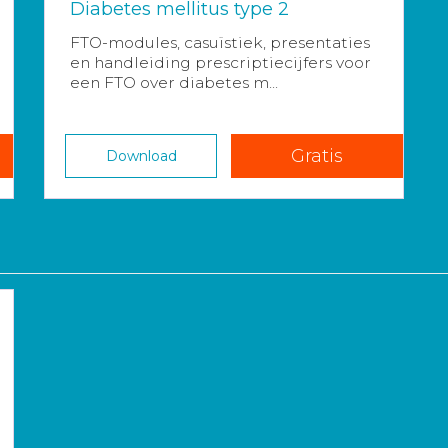
Diabetes mellitus type 2
FTO-modules, casuïstiek, presentaties
en handleiding prescriptiecijfers voor
een FTO over diabetes m...
Gratis
Download