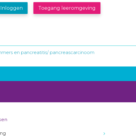
Inloggen
Toegang leeromgeving
mmers en pancreatitis/ pancreascarcinoom
ken
ing