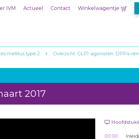
er IVM
Actueel
Contact
Winkelwagentje
es mellitus type 2
Overzicht: GLP1-agonisten, DPP4-re
maart 2017
Hoofdstuk
00:00
Inleid