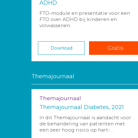
ADHD
FTO-module en presentatie voor een
FTO over ADHD bij kinderen en
volwassenen.
Gratis
Download
Themajournaal
Themajournaal
Themajournaal Diabetes, 2021
In dit Themajournaal is aandacht voor
de behandeling van patiënten met
een zeer hoog risico op hart-...