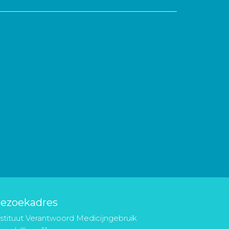
ezoekadres
nstituut Verantwoord Medicijngebruik