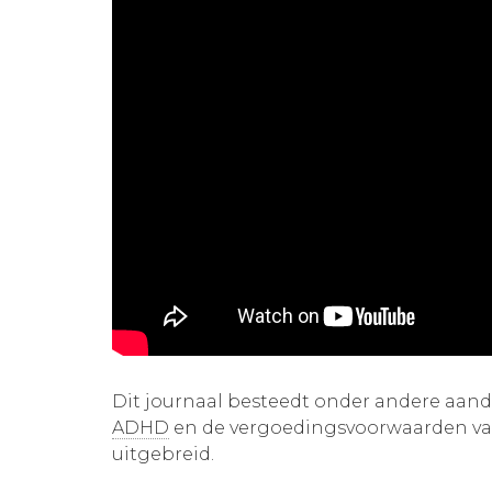
Dit journaal besteedt onder andere aand
ADHD
en de vergoedingsvoorwaarden van
uitgebreid.