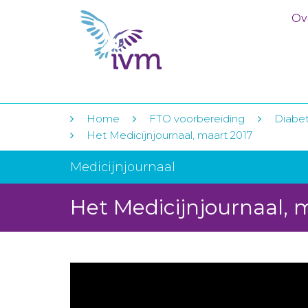
Ov
Home
FTO voorbereiding
Diabet
Het Medicijnjournaal, maart 2017
Medicijnjournaal
Het Medicijnjournaal, 