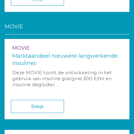
MOVIE
MOVIE
Marktaandeel nieuwere langwerkende
insulines
Deze MOVIE toont de ontwikkeling in het
gebruik van insuline glargine 300 E/ml en
insuline degludec ...
Bekijk