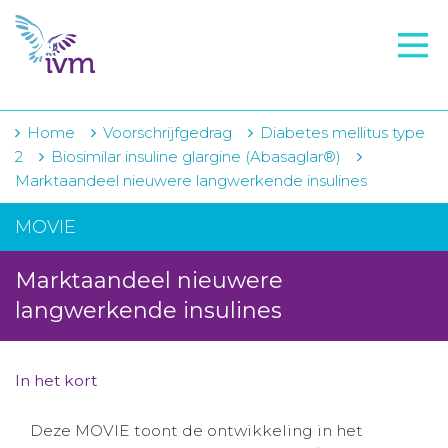
VMI
FTO voorbereiding
IVM-academie
Home
Voorschrijfgedrag
Diabetes mellitus type
2
Biosimilar insuline glargine (Abasaglar®)
Zorginstellingen
Marktaandeel nieuwere langwerkende insulines
Voorschrijfgedrag
MOVIE
Projecten
Marktaandeel nieuwere
Over IVM
langwerkende insulines
Actueel
In het kort
Contact
Deze MOVIE toont de ontwikkeling in het
Winkelwagentje