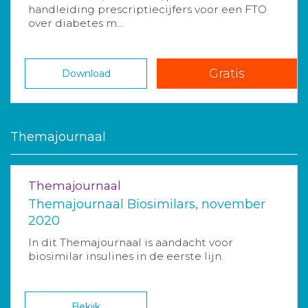
handleiding prescriptiecijfers voor een FTO
over diabetes m...
Gratis
Download
Themajournaal
Themajournaal
Themajournaal Biosimilars, november
2020
In dit Themajournaal is aandacht voor
biosimilar insulines in de eerste lijn.
Bekijk