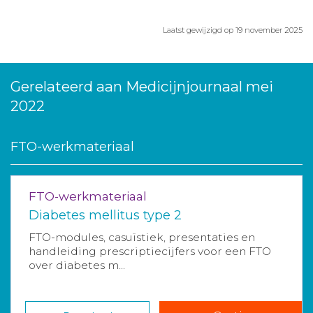
Laatst gewijzigd op 19 november 2025
Gerelateerd aan Medicijnjournaal mei
2022
FTO-werkmateriaal
FTO-werkmateriaal
Diabetes mellitus type 2
FTO-modules, casuïstiek, presentaties en
handleiding prescriptiecijfers voor een FTO
over diabetes m...