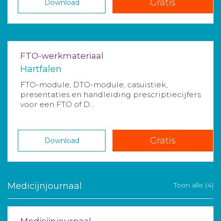
Gratis
Download
FTO-werkmateriaal
Hartfalen
FTO-module, DTO-module, casuïstiek,
presentaties en handleiding prescriptiecijfers
voor een FTO of D...
Gratis
Download
Medicijnjournaal
Toon alle (4)
Medicijnjournaal