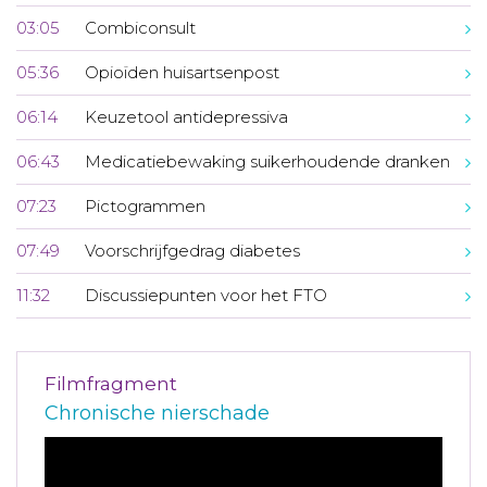
03:05
Combiconsult
05:36
Opioïden huisartsenpost
06:14
Keuzetool antidepressiva
06:43
Medicatiebewaking suikerhoudende dranken
07:23
Pictogrammen
07:49
Voorschrijfgedrag diabetes
11:32
Discussiepunten voor het FTO
Filmfragment
Chronische nierschade