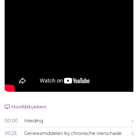
Aanmelden nieuwsbrief
Inloggen
Toegang leeromgeving
Hoofdstukken
00:00
Inleiding
00:23
Geneesmiddelen bij chronische nierschade