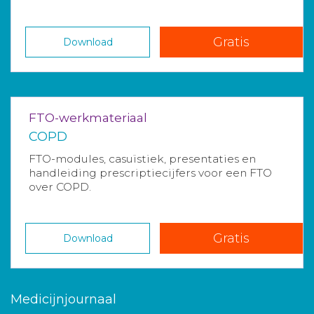
Gratis
Download
FTO-werkmateriaal
COPD
FTO-modules, casuïstiek, presentaties en
handleiding prescriptiecijfers voor een FTO
over COPD.
Gratis
Download
Medicijnjournaal