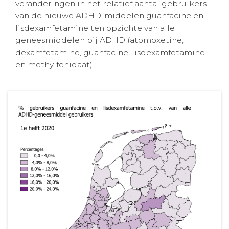
veranderingen in het relatief aantal gebruikers
Aanmelden nieuwsbrief
van de nieuwe ADHD-middelen guanfacine en
lisdexamfetamine ten opzichte van alle
geneesmiddelen bij
ADHD
(atomoxetine,
Inloggen
dexamfetamine, guanfacine, lisdexamfetamine
en methylfenidaat).
Toegang leeromgeving