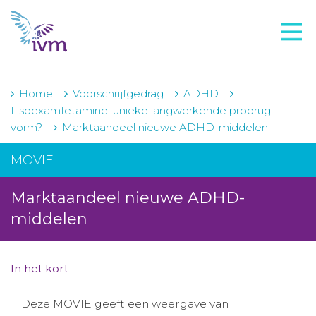
VMI
FTO voorbereiding
IVM-academie
Home
Voorschrijfgedrag
ADHD
Lisdexamfetamine: unieke langwerkende prodrug
Zorginstellingen
vorm?
Marktaandeel nieuwe ADHD-middelen
Voorschrijfgedrag
MOVIE
Projecten
Marktaandeel nieuwe ADHD-
Over IVM
middelen
Actueel
In het kort
Contact
Deze MOVIE geeft een weergave van
Winkelwagentje