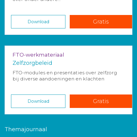
Gratis
Download
FTO-werkmateriaal
Zelfzorgbeleid
FTO-modules en presentaties over zelfzorg
bij diverse aandoeningen en klachten
Gratis
Download
Themajournaal