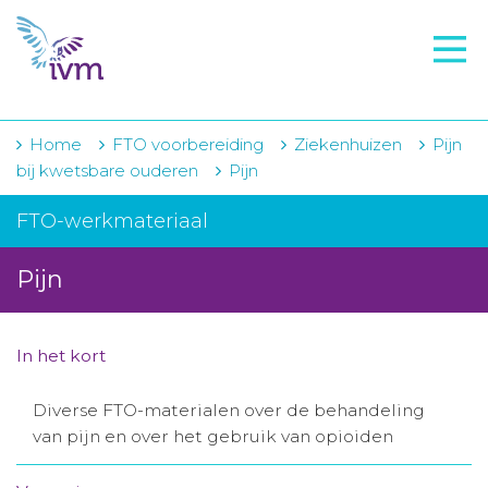
VMI
FTO voorbereiding
IVM-academie
Home
FTO voorbereiding
Ziekenhuizen
Pijn
bij kwetsbare ouderen
Pijn
Zorginstellingen
FTO-werkmateriaal
Voorschrijfgedrag
Pijn
Projecten
Over IVM
In het kort
Actueel
Diverse FTO-materialen over de behandeling
Contact
van pijn en over het gebruik van opioiden
Winkelwagentje