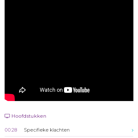
Aanmelden nieuwsbrief
Inloggen
Toegang leeromgeving
Hoofdstukken
00:28
Specifieke klachten