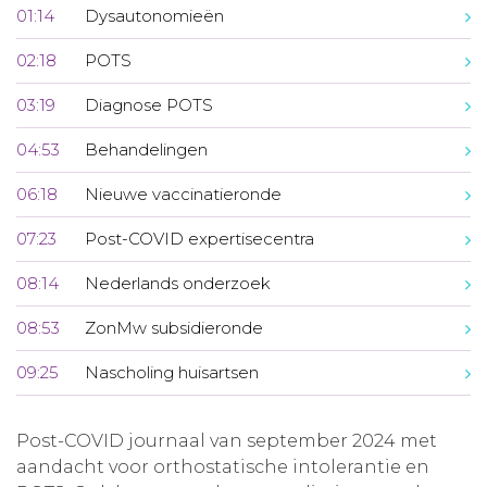
01:14
Dysautonomieën
02:18
POTS
03:19
Diagnose POTS
04:53
Behandelingen
06:18
Nieuwe vaccinatieronde
07:23
Post-COVID expertisecentra
08:14
Nederlands onderzoek
08:53
ZonMw subsidieronde
09:25
Nascholing huisartsen
Post-COVID journaal van september 2024 met
aandacht voor orthostatische intolerantie en