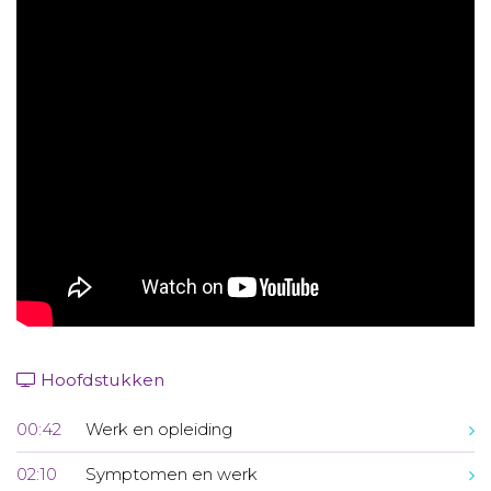
Aanmelden nieuwsbrief
Inloggen
Toegang leeromgeving
Hoofdstukken
00:42
Werk en opleiding
02:10
Symptomen en werk