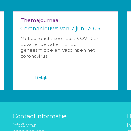
Themajournaal
Coronanieuws van 2 juni 2023
Met aandacht voor post-COVID en
opvallende zaken rondom
geneesmiddelen, vaccins en het
coronavirus.
Bekijk
Contactinformatie
B
info@ivm.nl
I