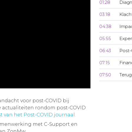
01:28
Diagn
03:18
Klach
04:38
Impac
05:55
Exper
06:43
Post
07:15
Finan
07:50
Terug
andacht voor post-COVID bij
 actualiteiten rondom post-COVID
t van het Post-COVID journaal.
samenwerking met C-Support en
van ZonMw.