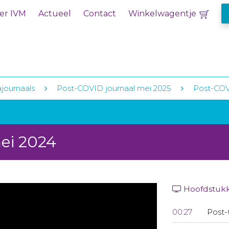
er IVM
Actueel
Contact
Winkelwagentje
journaals
Post-COVID journaal mei 2025
Post-COV
ei 2024
Hoofdstuk
00:27
Post-