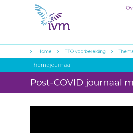
Ov
Home
FTO voorbereiding
Thema
Themajournaal
Post-COVID journaal m