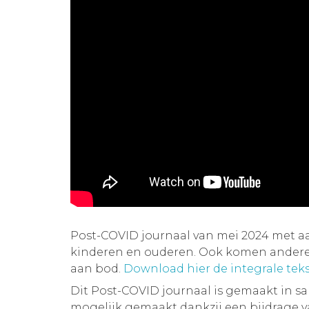
Post-COVID journaal van mei 2024 met a
kinderen en ouderen. Ook komen andere
aan bod.
Download hier de integrale teks
Dit Post-COVID journaal is gemaakt in 
mogelijk gemaakt dankzij een bijdrage 