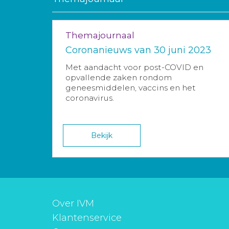
Themajournaal
Coronanieuws van 30 juni 2023
Met aandacht voor post-COVID en
opvallende zaken rondom
geneesmiddelen, vaccins en het
coronavirus.
Bekijk
Over IVM
Klantenservice