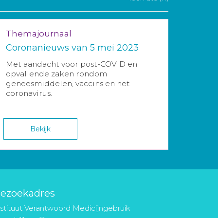
Themajournaal
Coronanieuws van 5 mei 2023
Met aandacht voor post-COVID en
opvallende zaken rondom
geneesmiddelen, vaccins en het
coronavirus.
Bekijk
ezoekadres
nstituut Verantwoord Medicijngebruik