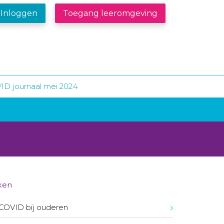
Inloggen
Toegang leeromgeving
ID journaal mei 2024
ken
COVID bij ouderen