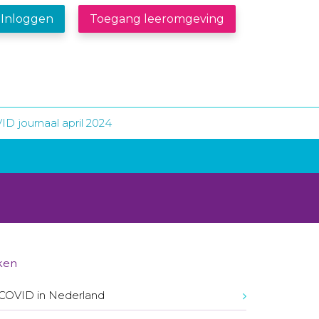
Inloggen
Toegang leeromgeving
D journaal april 2024
ken
COVID in Nederland