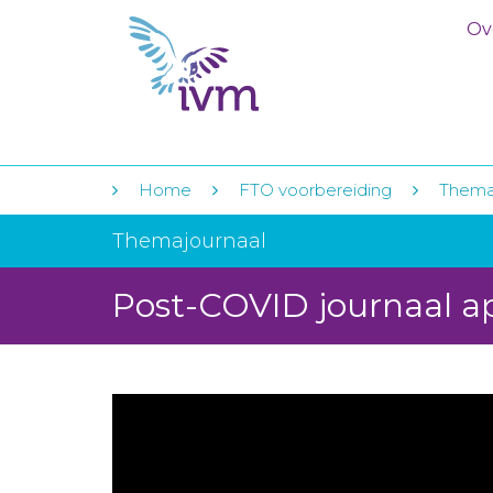
Ov
Home
FTO voorbereiding
Thema
Themajournaal
Post-COVID journaal ap