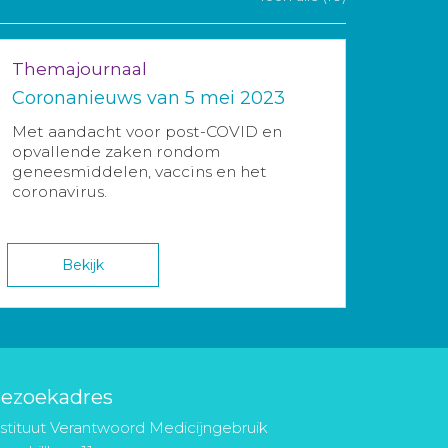
Themajournaal
Coronanieuws van 5 mei 2023
Met aandacht voor post-COVID en
opvallende zaken rondom
geneesmiddelen, vaccins en het
coronavirus.
Bekijk
ezoekadres
nstituut Verantwoord Medicijngebruik