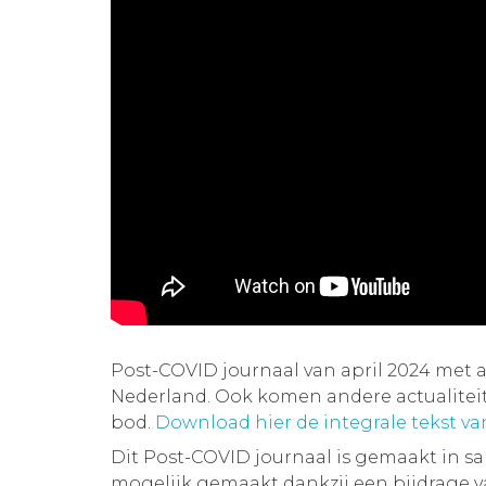
Post-COVID journaal van april 2024 met 
Nederland. Ook komen andere actualite
bod.
Download hier de integrale tekst v
Dit Post-COVID journaal is gemaakt in 
mogelijk gemaakt dankzij een bijdrage 