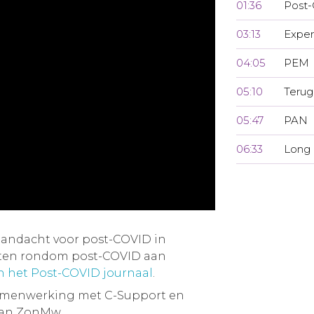
01:36
Post
03:13
Exper
04:05
PEM
05:10
Terug
05:47
PAN
06:33
Long
aandacht voor post-COVID in
iten rondom post-COVID aan
an het Post-COVID journaal
.
samenwerking met C-Support en
van ZonMw.