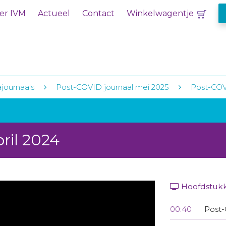
er IVM
Actueel
Contact
Winkelwagentje
journaals
Post-COVID journaal mei 2025
Post-COVI
ril 2024
Hoofdstuk
00:40
Post-