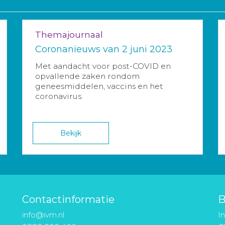
Themajournaal
Coronanieuws van 2 juni 2023
Met aandacht voor post-COVID en
opvallende zaken rondom
geneesmiddelen, vaccins en het
coronavirus.
Bekijk
Contactinformatie
B
info@ivm.nl
I