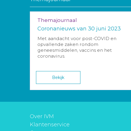
Themajournaal
Coronanieuws van 30 juni 2023
Met aandacht voor post-COVID en
opvallende zaken rondom
geneesmiddelen, vaccins en het
coronavirus.
Bekijk
Over IVM
Klantenservice