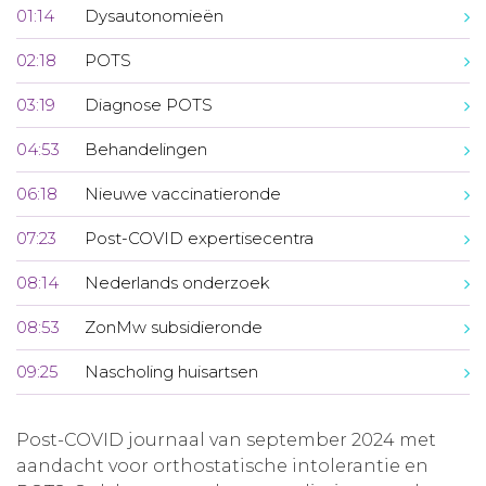
01:14
Dysautonomieën
02:18
POTS
03:19
Diagnose POTS
04:53
Behandelingen
06:18
Nieuwe vaccinatieronde
07:23
Post-COVID expertisecentra
08:14
Nederlands onderzoek
08:53
ZonMw subsidieronde
09:25
Nascholing huisartsen
Post-COVID journaal van september 2024 met
aandacht voor orthostatische intolerantie en