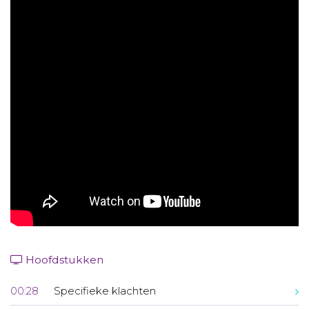
Aanmelden nieuwsbrief
Inloggen
Toegang leeromgeving
Hoofdstukken
00:28
Specifieke klachten