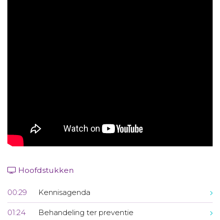
Aanmelden nieuwsbrief
Inloggen
Toegang leeromgeving
Hoofdstukken
00:29
Kennisagenda
01:24
Behandeling ter preventie