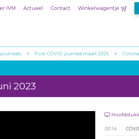
er IVM
Actueel
Contact
Winkelwagentje
journaals
Post-COVID journaal maart 2025
Corona
uni 2023
Hoofdstuk
00:14
COVI