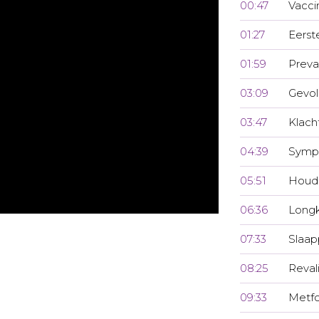
00:47
Vacci
01:27
Eerst
01:59
Preva
03:09
Gevo
03:47
Klach
04:39
Symp
05:51
Houdi
06:36
Longk
07:33
Slaa
08:25
Reval
09:33
Metf