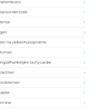
natienieuws
elijnsonderzoek
lentie
lgen
ten na ziekenhuisopname
tomen
ngsafhankelijke tachycardie
lachten
pproblemen
idatie
ormine