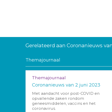
Gerelateerd aan Coronanieuws van
Themajournaal
Themajournaal
Coronanieuws van 2 juni 2023
Met aandacht voor post-COVID en
opvallende zaken rondom
geneesmiddelen, vaccins en het
coronavirus.