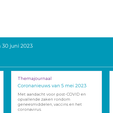
 30 juni 2023
Themajournaal
Coronanieuws van 5 mei 2023
Met aandacht voor post-COVID en
opvallende zaken rondom
geneesmiddelen, vaccins en het
coronavirus.