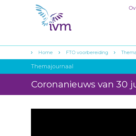
Ov
Home
FTO voorbereiding
Thema
Themajournaal
Coronanieuws van 30 j