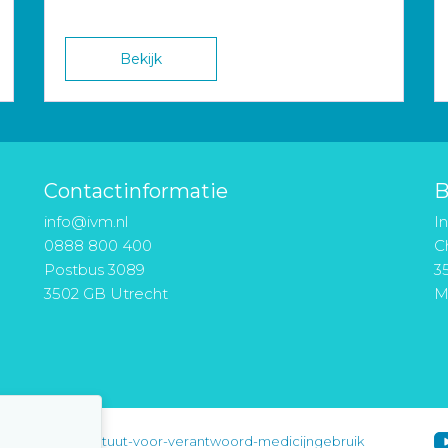
Bekijk
Contactinformatie
B
info@ivm.nl
I
0888 800 400
Ch
Postbus 3089
3
3502 GB Utrecht
M
instituut-voor-verantwoord-medicijngebruik