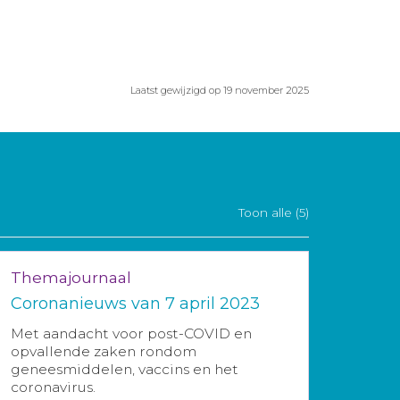
Laatst gewijzigd op 19 november 2025
Toon alle (5)
Themajournaal
Coronanieuws van 7 april 2023
Met aandacht voor post-COVID en
opvallende zaken rondom
geneesmiddelen, vaccins en het
coronavirus.