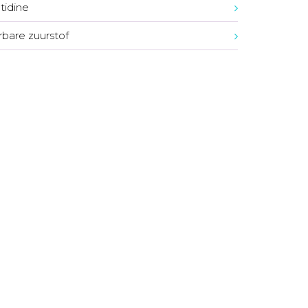
idine
bare zuurstof