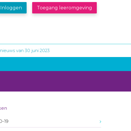
Inloggen
Toegang leeromgeving
nieuws van 30 juni 2023
ken
D-19