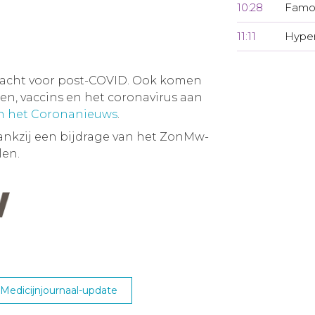
10:28
Famot
11:11
Hyper
dacht voor post-COVID. Ook komen
, vaccins en het coronavirus aan
an het Coronanieuws
.
ankzij een bijdrage van het ZonMw-
en.
edicijnjournaal-update