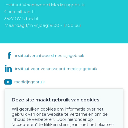
Instituut Verantwoord Medicijngebruik
Churchilllaan 11
3527 GV Utrecht
Maandag t/m vrijdag: 9.00 - 17.00 uur
instituutverantwoordmedicijngebruik
instituut-voor-verantwoord-medicijngebruik
medicijngebruik
Deze site maakt gebruik van cookies
Wij gebruiken cookies om informatie over het
Onze keurmerken
gebruik van onze website te verzamelen om de
inhoud te verbeteren. Door hieronder op
“accepteren“ te klikken stem je in met het plaatsen