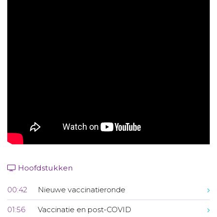
Aanmelden nieuwsbrief
Inloggen
Toegang leeromgeving
Hoofdstukken
00:42
Nieuwe vaccinatieronde
01:56
Vaccinatie en post-COVID