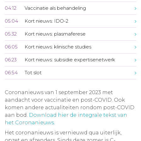
04:12
Vaccinatie als behandeling
05:04
Kort nieuws: IDO-2
05:32
Kort nieuws: plasmaferese
06:05
Kort nieuws: klinische studies
06:23
Kort nieuws: subsidie expertisenetwerk
06:54
Tot slot
Coronanieuws van 1 september 2023 met
aandacht voor vaccinatie en post-COVID. Ook
komen andere actualiteiten rondom post-COVID
aan bod.
Download hier de integrale tekst van
het Coronanieuws
.
Het coronanieuws is vernieuwd qua uiterlijk,
opzet en afzenders. Sinds deze zomer is C-