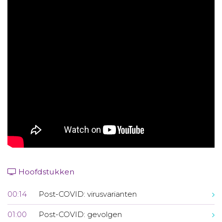
Aanmelden nieuwsbrief
Inloggen
Toegang leeromgeving
Hoofdstukken
00:14
Post-COVID: virusvarianten
01:00
Post-COVID: gevolgen