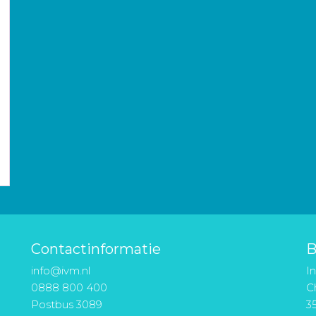
Contactinformatie
B
info@ivm.nl
I
0888 800 400
Ch
Postbus 3089
3