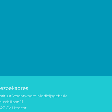
ezoekadres
nstituut Verantwoord Medicijngebruik
urchilllaan 11
527 GV Utrecht