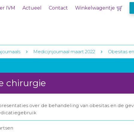
er IVM
Actueel
Contact
Winkelwagentje
journaals
Medicijnjournaal maart 2022
Obesitas en 
e chirurgie
esentaties over de behandeling van obesitas en de gevo
edicatiegebruik
artsen