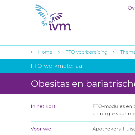
Ov
Home
FTO voorbereiding
Thema
FTO-werkmateriaal
Obesitas en bariatrisch
In het kort
FTO-modules en pr
chirurgie voor m
Voor wie
Apothekers, Huis