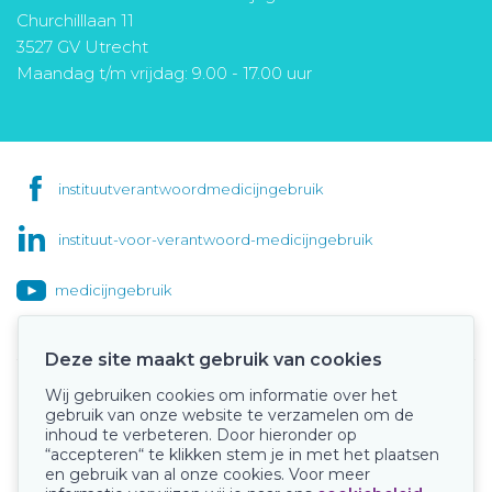
Churchilllaan 11
3527 GV Utrecht
Maandag t/m vrijdag: 9.00 - 17.00 uur
instituutverantwoordmedicijngebruik
instituut-voor-verantwoord-medicijngebruik
medicijngebruik
Deze site maakt gebruik van cookies
Wij gebruiken cookies om informatie over het
Onze keurmerken
gebruik van onze website te verzamelen om de
inhoud te verbeteren. Door hieronder op
“accepteren“ te klikken stem je in met het plaatsen
en gebruik van al onze cookies. Voor meer