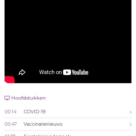
Aanmelden nieuwsbrief
Inloggen
Toegang leeromgeving
Hoofdstukken
00:14
COVID-19
00:47
Vaccinatienieuws