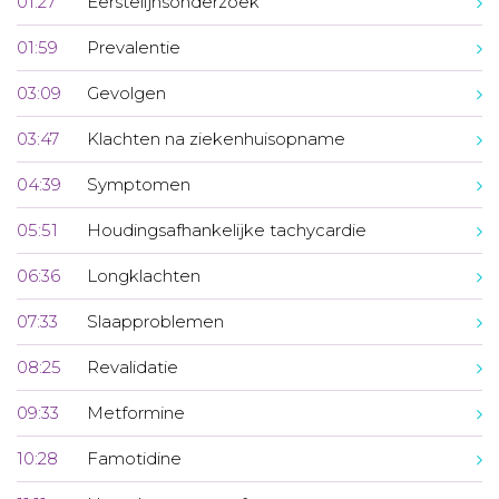
01:27
Eerstelijnsonderzoek
01:59
Prevalentie
03:09
Gevolgen
03:47
Klachten na ziekenhuisopname
04:39
Symptomen
05:51
Houdingsafhankelijke tachycardie
06:36
Longklachten
07:33
Slaapproblemen
08:25
Revalidatie
09:33
Metformine
10:28
Famotidine