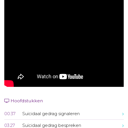
Aanmelden nieuwsbrief
Inloggen
Toegang leeromgeving
Hoofdstukken
00:37
Suïcidaal gedrag signaleren
03:27
Suïcidaal gedrag bespreken