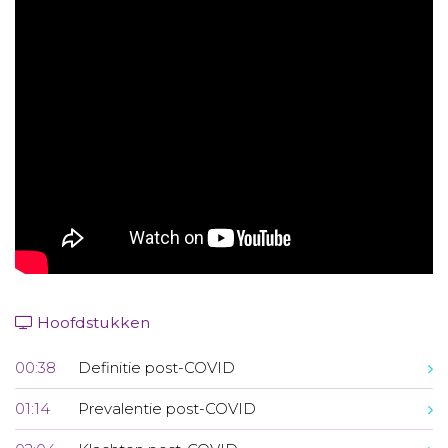
Aanmelden nieuwsbrief
Inloggen
Toegang leeromgeving
Hoofdstukken
00:38
Definitie post-COVID
01:14
Prevalentie post-COVID