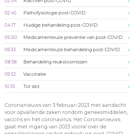
02:04
Klachten post-COVID
02:45
Pathofysiologie post-COVID
04:17
Huidige behandeling post-COVID
05:00
Medicamenteuze preventie van post-COVID
06:33
Medicamenteuze behandeling post-COVID
08:38
Behandeling reukstoornissen
09:32
Vaccinatie
10:35
Tot slot
Coronanieuws van 3 februari 2023 met aandacht
voor opvallende zaken rondom geneesmiddelen,
vaccins en het coronavirus. Het Coronanieuws
gaat met ingang van 2023 vooral over de
ontwikkelingen op het gebied van post-COVID.