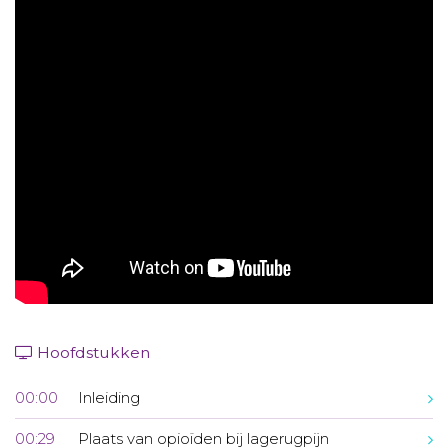
Aanmelden nieuwsbrief
Inloggen
Toegang leeromgeving
Hoofdstukken
00:00
Inleiding
00:29
Plaats van opioïden bij lagerugpijn