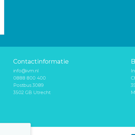
Contactinformatie
B
info@ivm.nl
I
0888 800 400
Ch
Postbus 3089
3
3502 GB Utrecht
M