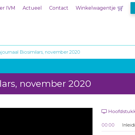
er IVM
Actueel
Contact
Winkelwagentje
ournaal Biosimilars, november 2020
lars, november 2020
Hoofdstuk
00:00
Inleid