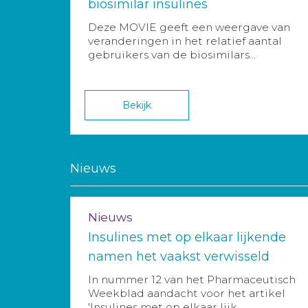
biosimilar insulines
Deze MOVIE geeft een weergave van
veranderingen in het relatief aantal
gebruikers van de biosimilars...
Bekijk
Nieuws
Nieuws
Insulines met op elkaar lijkende
namen het vaakst verwisseld
In nummer 12 van het Pharmaceutisch
Weekblad aandacht voor het artikel
'Insulines met op elkaar lijk...