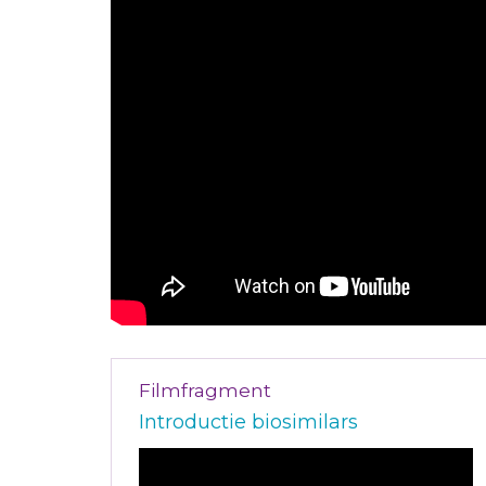
Filmfragment
Introductie biosimilars