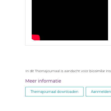
In dit Themajournaal is aandacht voor biosimilar insu
Meer informatie
Themajournaal downloaden
Aanmelden 