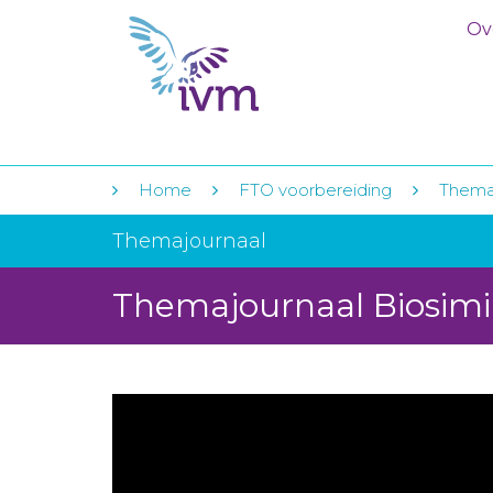
Ov
Home
FTO voorbereiding
Themaj
Themajournaal
Themajournaal Biosimi