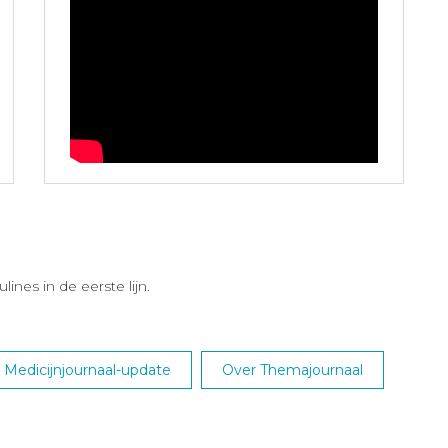
lines in de eerste lijn.
Medicijnjournaal-update
Over Themajournaal