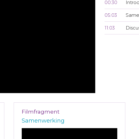
00:30
Introd
05:03
Same
11:03
Discu
Filmfragment
Samenwerking