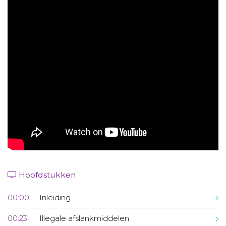
Aanmelden nieuwsbrief
Inloggen
Toegang leeromgeving
Hoofdstukken
00:00
Inleiding
00:23
Illegale afslankmiddelen