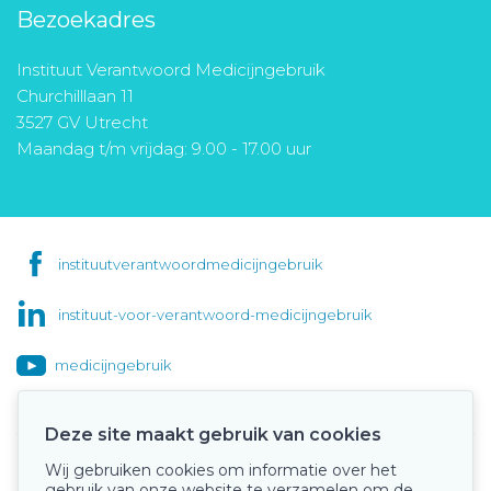
Bezoekadres
Instituut Verantwoord Medicijngebruik
Churchilllaan 11
3527 GV Utrecht
Maandag t/m vrijdag: 9.00 - 17.00 uur
instituutverantwoordmedicijngebruik
instituut-voor-verantwoord-medicijngebruik
medicijngebruik
Deze site maakt gebruik van cookies
Wij gebruiken cookies om informatie over het
Onze keurmerken
gebruik van onze website te verzamelen om de