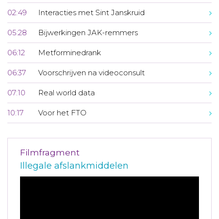
02:49
Interacties met Sint Janskruid
05:28
Bijwerkingen JAK-remmers
06:12
Metforminedrank
06:37
Voorschrijven na videoconsult
07:10
Real world data
10:17
Voor het FTO
Filmfragment
Illegale afslankmiddelen