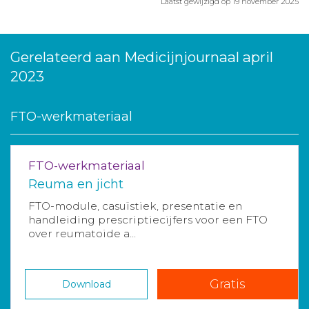
Laatst gewijzigd op 19 november 2025
Gerelateerd aan Medicijnjournaal april
2023
FTO-werkmateriaal
FTO-werkmateriaal
Reuma en jicht
FTO-module, casuïstiek, presentatie en
handleiding prescriptiecijfers voor een FTO
over reumatoide a...
Gratis
Download