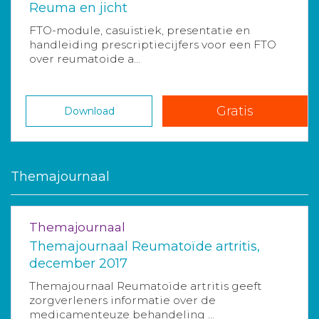
Reuma en jicht
FTO-module, casuïstiek, presentatie en
handleiding prescriptiecijfers voor een FTO
over reumatoide a...
Gratis
Download
Themajournaal
Themajournaal
Themajournaal Reumatoïde artritis,
december 2017
Themajournaal Reumatoïde artritis geeft
zorgverleners informatie over de
medicamenteuze behandeling ...