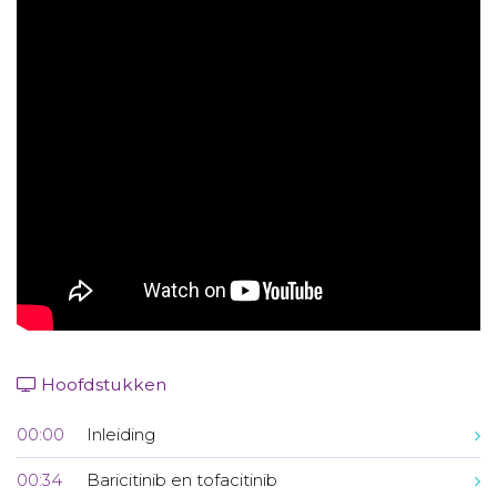
Aanmelden nieuwsbrief
Inloggen
Toegang leeromgeving
Hoofdstukken
00:00
Inleiding
00:34
Baricitinib en tofacitinib