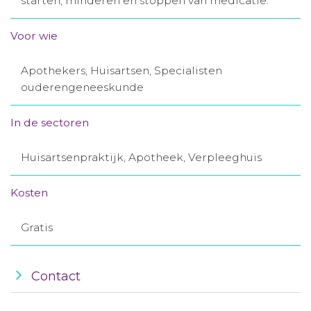
starten, minderen en stoppen van medicatie.
Aanmelden nieuwsbrief
Voor wie
Inloggen
Apothekers, Huisartsen, Specialisten
ouderengeneeskunde
Toegang leeromgeving
In de sectoren
Huisartsenpraktijk, Apotheek, Verpleeghuis
Kosten
Gratis
Contact