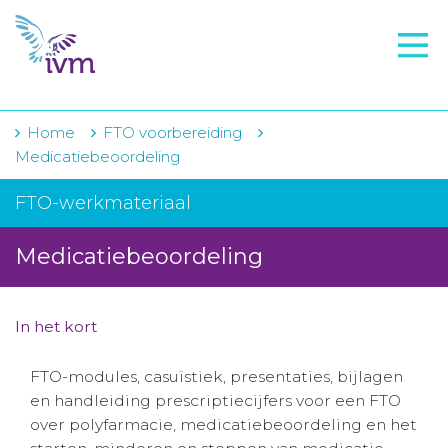
VMI
FTO voorbereiding
IVM-academie
Home
FTO voorbereiding
Medicatiebeoordeling
Zorginstellingen
FTO-werkmateriaal
Voorschrijfgedrag
Medicatiebeoordeling
Projecten
Over IVM
In het kort
Actueel
FTO-modules, casuïstiek, presentaties, bijlagen
Contact
en handleiding prescriptiecijfers voor een FTO
over polyfarmacie, medicatiebeoordeling en het
Winkelwagentje