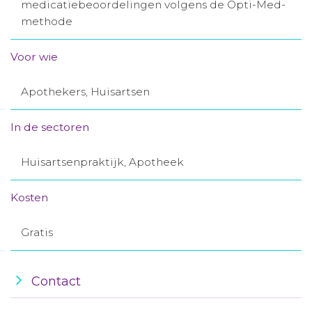
medicatiebeoordelingen volgens de Opti-Med-
Aanmelden nieuwsbrief
methode
Voor wie
Inloggen
Apothekers, Huisartsen
Toegang leeromgeving
In de sectoren
Huisartsenpraktijk, Apotheek
Kosten
Gratis
Contact