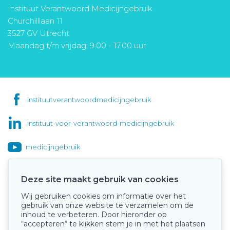
Instituut Verantwoord Medicijngebruik
Churchilllaan 11
3527 GV Utrecht
Maandag t/m vrijdag: 9.00 - 17.00 uur
instituutverantwoordmedicijngebruik
instituut-voor-verantwoord-medicijngebruik
medicijngebruik
Deze site maakt gebruik van cookies
Wij gebruiken cookies om informatie over het
Onze keurmerken
gebruik van onze website te verzamelen om de
inhoud te verbeteren. Door hieronder op
“accepteren“ te klikken stem je in met het plaatsen