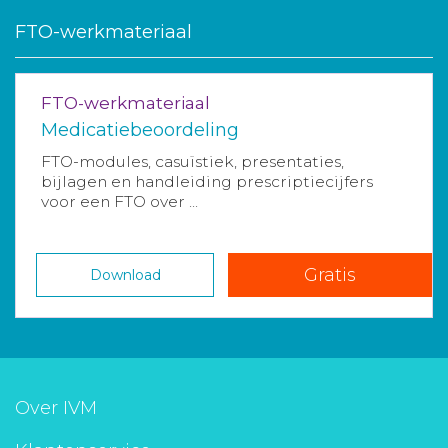
FTO-werkmateriaal
FTO-werkmateriaal
Medicatiebeoordeling
FTO-modules, casuïstiek, presentaties,
bijlagen en handleiding prescriptiecijfers
voor een FTO over ...
Gratis
Download
Over IVM