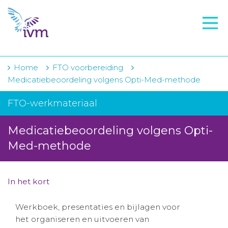
VMI
FTO voorbereiding
IVM-academie
Home
FTO voorbereiding
Medicatiebeoordeling volgens Opti-Med-methode
Zorginstellingen
FTO-werkmateriaal
Voorschrijfgedrag
Medicatiebeoordeling volgens Opti-
Projecten
Med-methode
Over IVM
Actueel
In het kort
Contact
Werkboek, presentaties en bijlagen voor
het organiseren en uitvoeren van
Winkelwagentje