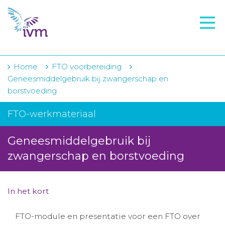
VMI
FTO voorbereiding
IVM-academie
Home
FTO voorbereiding
Geneesmiddelgebruik bij zwangerschap en
Zorginstellingen
borstvoeding
Voorschrijfgedrag
FTO-werkmateriaal
Projecten
Geneesmiddelgebruik bij
Over IVM
zwangerschap en borstvoeding
Actueel
In het kort
Contact
FTO-module en presentatie voor een FTO over
Winkelwagentje