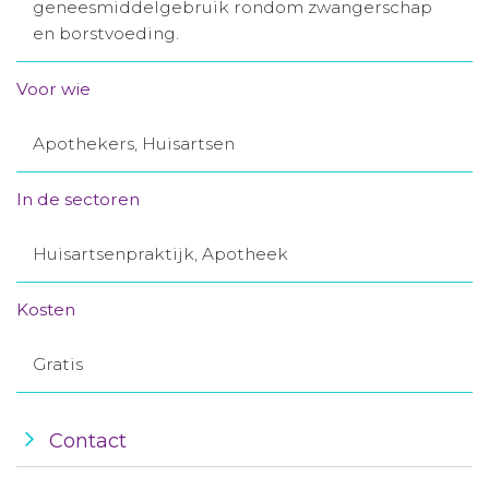
geneesmiddelgebruik rondom zwangerschap
Aanmelden nieuwsbrief
en borstvoeding.
Voor wie
Inloggen
Apothekers, Huisartsen
Toegang leeromgeving
In de sectoren
Huisartsenpraktijk, Apotheek
Kosten
Gratis
Contact