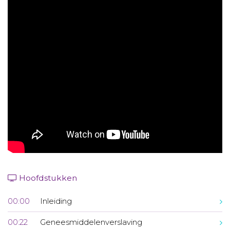
Aanmelden nieuwsbrief
Inloggen
Toegang leeromgeving
Hoofdstukken
00:00
Inleiding
00:22
Geneesmiddelenverslaving