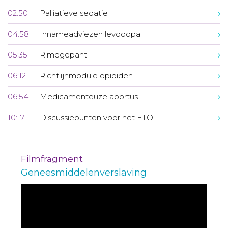
02:50
Palliatieve sedatie
04:58
Innameadviezen levodopa
05:35
Rimegepant
06:12
Richtlijnmodule opioïden
06:54
Medicamenteuze abortus
10:17
Discussiepunten voor het FTO
Filmfragment
Geneesmiddelenverslaving