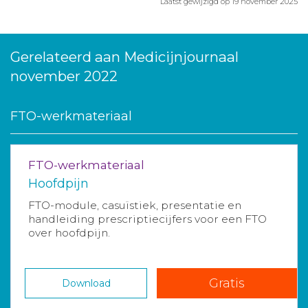
Laatst gewijzigd op 19 november 2025
Gerelateerd aan Medicijnjournaal
november 2022
FTO-werkmateriaal
FTO-werkmateriaal
Hoofdpijn
FTO-module, casuïstiek, presentatie en
handleiding prescriptiecijfers voor een FTO
over hoofdpijn.
Gratis
Download