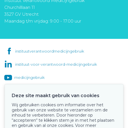
Instituut Verantwoord Medicijngebruik
Churchilllaan 11
3527 GV Utrecht
Maandag t/m vrijdag: 9.00 - 17.00 uur
instituutverantwoordmedicijngebruik
instituut-voor-verantwoord-medicijngebruik
medicijngebruik
Deze site maakt gebruik van cookies
Wij gebruiken cookies om informatie over het
Onze keurmerken
gebruik van onze website te verzamelen om de
inhoud te verbeteren. Door hieronder op
“accepteren“ te klikken stem je in met het plaatsen
en gebruik van al onze cookies. Voor meer