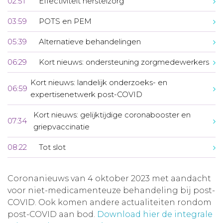
02:51
Effectiviteit herstelzorg
03:59
POTS en PEM
05:39
Alternatieve behandelingen
06:29
Kort nieuws: ondersteuning zorgmedewerkers
Kort nieuws: landelijk onderzoeks- en
06:59
expertisenetwerk post-COVID
Kort nieuws: gelijktijdige coronabooster en
07:34
griepvaccinatie
08:22
Tot slot
Coronanieuws van 4 oktober 2023 met aandacht
voor niet-medicamenteuze behandeling bij post-
COVID. Ook komen andere actualiteiten rondom
post-COVID aan bod.
Download hier de integrale