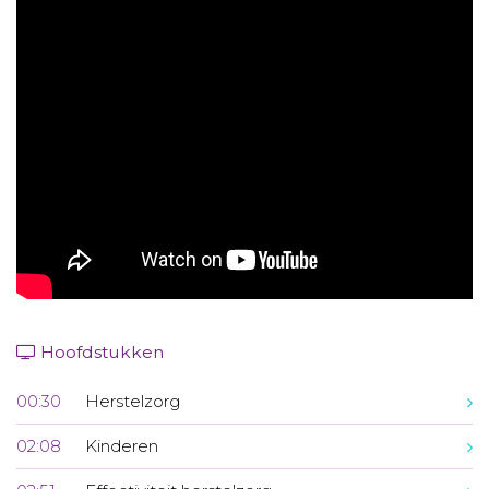
Aanmelden nieuwsbrief
Inloggen
Toegang leeromgeving
Hoofdstukken
00:30
Herstelzorg
02:08
Kinderen