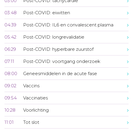
03:00
Post-COVID: tachycardie
03:48
Post-COVID: eiwitten
04:39
Post-COVID: IL6 en convalescent plasma
05:42
Post-COVID: longrevalidatie
06:29
Post-COVID: hyperbare zuurstof
07:11
Post-COVID: voortgang onderzoek
08:00
Geneesmiddelen in de acute fase
09:02
Vaccins
09:54
Vaccinaties
10:28
Voorlichting
11:01
Tot slot