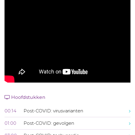
Aanmelden nieuwsbrief
Inloggen
Toegang leeromgeving
Hoofdstukken
00:14
Post-COVID: virusvarianten
01:00
Post-COVID: gevolgen