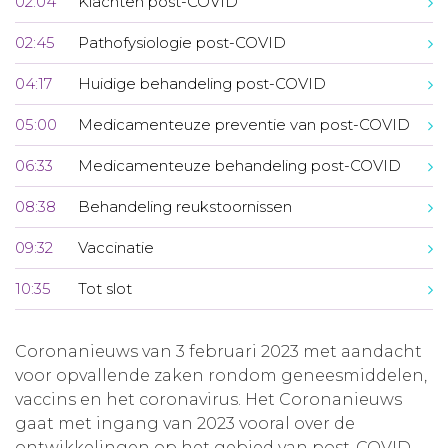
02:04
Klachten post-COVID
02:45
Pathofysiologie post-COVID
04:17
Huidige behandeling post-COVID
05:00
Medicamenteuze preventie van post-COVID
06:33
Medicamenteuze behandeling post-COVID
08:38
Behandeling reukstoornissen
09:32
Vaccinatie
10:35
Tot slot
Coronanieuws van 3 februari 2023 met aandacht
voor opvallende zaken rondom geneesmiddelen,
vaccins en het coronavirus. Het Coronanieuws
gaat met ingang van 2023 vooral over de
ontwikkelingen op het gebied van post-COVID.