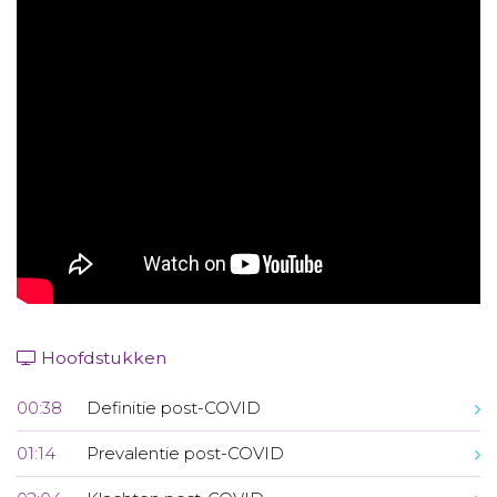
Aanmelden nieuwsbrief
Inloggen
Toegang leeromgeving
Hoofdstukken
00:38
Definitie post-COVID
01:14
Prevalentie post-COVID