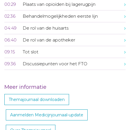
00:29
Plaats van opioïden bij lagerugpijn
02:36
Behandelmogelijkheden eerste lijn
04:49
De rol van de huisarts
06:40
De rol van de apotheker
09:15
Tot slot
09:36
Discussiepunten voor het FTO
Meer informatie
Themajournaal downloaden
Aanmelden Medicijnjournaal-update