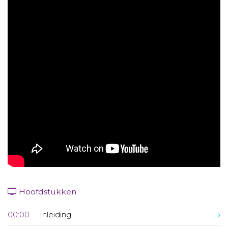
Aanmelden nieuwsbrief
Inloggen
Toegang leeromgeving
Hoofdstukken
00:00
Inleiding