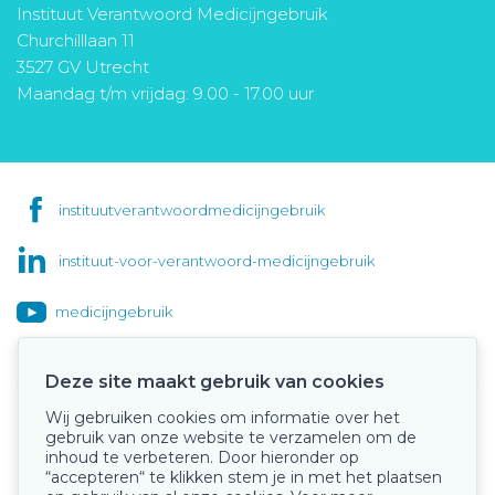
Instituut Verantwoord Medicijngebruik
Churchilllaan 11
3527 GV Utrecht
Maandag t/m vrijdag: 9.00 - 17.00 uur
instituutverantwoordmedicijngebruik
instituut-voor-verantwoord-medicijngebruik
medicijngebruik
Deze site maakt gebruik van cookies
Wij gebruiken cookies om informatie over het
Onze keurmerken
gebruik van onze website te verzamelen om de
inhoud te verbeteren. Door hieronder op
“accepteren“ te klikken stem je in met het plaatsen