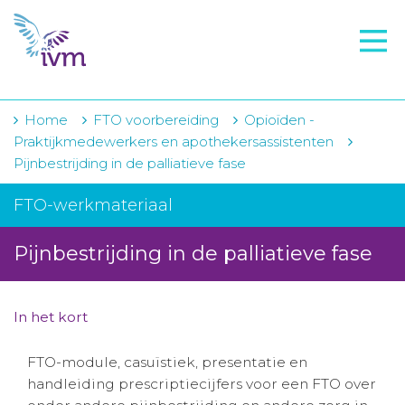
VMI
FTO voorbereiding
IVM-academie
Home
FTO voorbereiding
Opioïden -
Praktijkmedewerkers en apothekersassistenten
Zorginstellingen
Pijnbestrijding in de palliatieve fase
Voorschrijfgedrag
FTO-werkmateriaal
Projecten
Pijnbestrijding in de palliatieve fase
Over IVM
Actueel
In het kort
Contact
FTO-module, casuïstiek, presentatie en
handleiding prescriptiecijfers voor een FTO over
Winkelwagentje