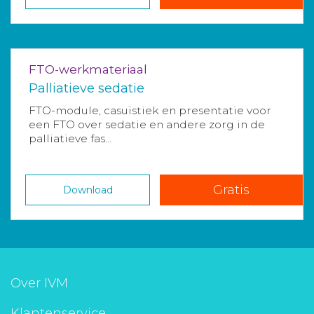
FTO-werkmateriaal
Palliatieve sedatie
FTO-module, casuïstiek en presentatie voor
een FTO over sedatie en andere zorg in de
palliatieve fas...
Gratis
Download
Over IVM
Klantenservice