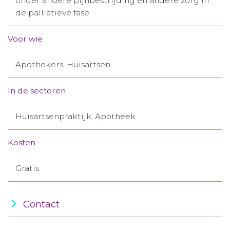
onder andere pijnbestrijding en andere zorg in
de palliatieve fase
Aanmelden nieuwsbrief
Voor wie
Inloggen
Apothekers, Huisartsen
Toegang leeromgeving
In de sectoren
Huisartsenpraktijk, Apotheek
Kosten
Gratis
Contact