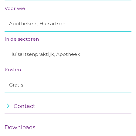
Aanmelden nieuwsbrief
Voor wie
Apothekers, Huisartsen
Inloggen
In de sectoren
Toegang leeromgeving
Huisartsenpraktijk, Apotheek
Kosten
Gratis
Contact
Downloads