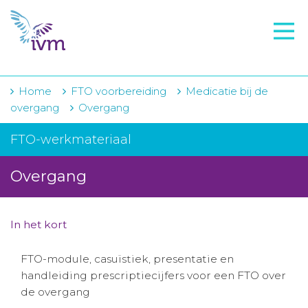
VMI
FTO voorbereiding
IVM-academie
Home
FTO voorbereiding
Medicatie bij de
overgang
Overgang
Zorginstellingen
FTO-werkmateriaal
Voorschrijfgedrag
Overgang
Projecten
Over IVM
In het kort
Actueel
FTO-module, casuïstiek, presentatie en
Contact
handleiding prescriptiecijfers voor een FTO over
de overgang
Winkelwagentje