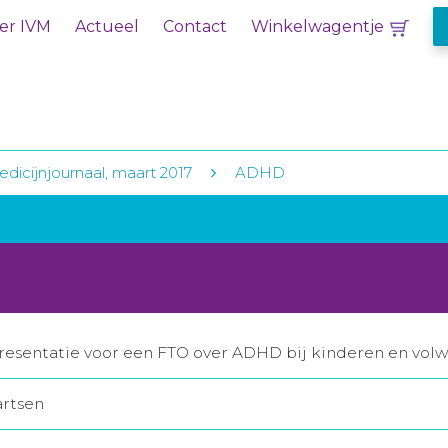
er IVM
Actueel
Contact
Winkelwagentje
dicijnjournaal, maart 2017
ADHD
esentatie voor een FTO over ADHD bij kinderen en volw
artsen