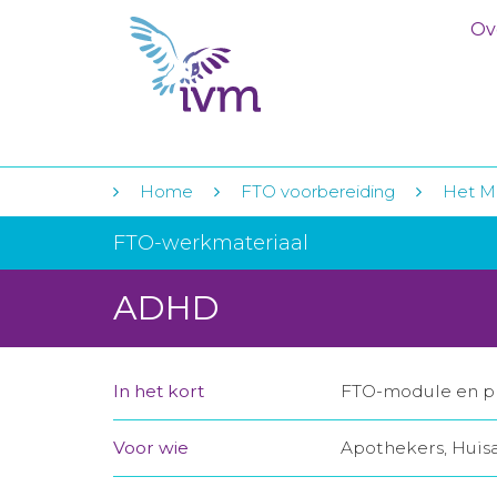
Ov
Home
FTO voorbereiding
Het Me
FTO-werkmateriaal
ADHD
In het kort
FTO-module en pr
Voor wie
Apothekers, Huis