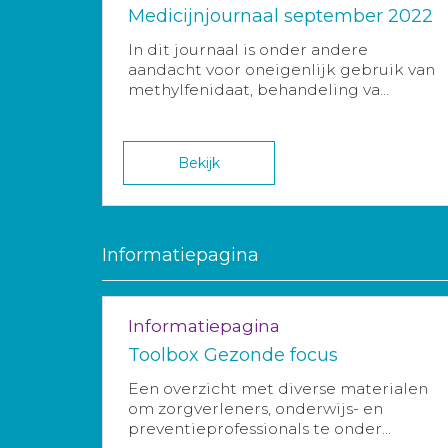
Medicijnjournaal september 2022
In dit journaal is onder andere
aandacht voor oneigenlijk gebruik van
methylfenidaat, behandeling va...
Bekijk
Informatiepagina
Informatiepagina
Toolbox Gezonde focus
Een overzicht met diverse materialen
om zorgverleners, onderwijs- en
preventieprofessionals te onder...