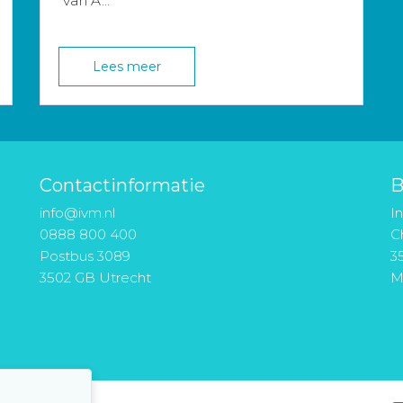
van A...
Lees meer
Contactinformatie
B
info@ivm.nl
I
0888 800 400
Ch
Postbus 3089
3
3502 GB Utrecht
M