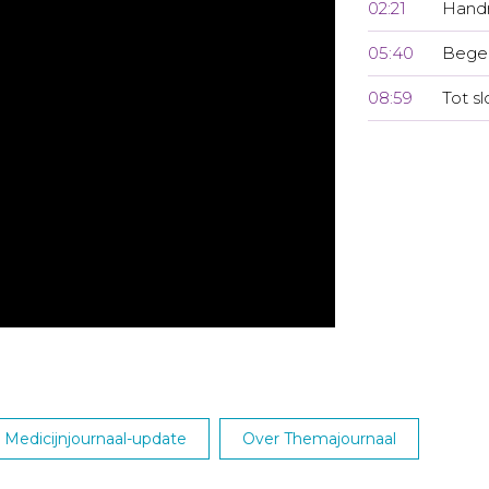
02:21
Handr
05:40
Begel
08:59
Tot sl
Medicijnjournaal-update
Over Themajournaal