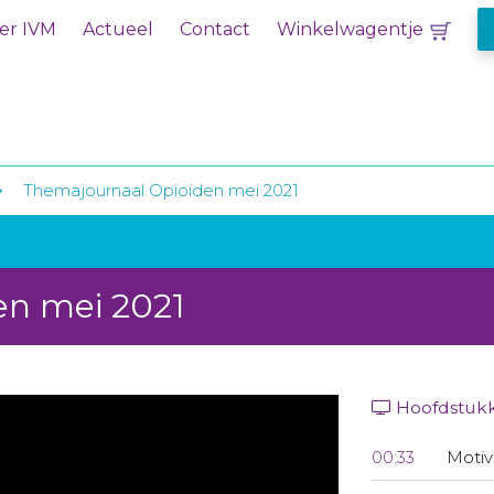
er IVM
Actueel
Contact
Winkelwagentje
Themajournaal Opioïden mei 2021
en mei 2021
Hoofdstuk
00:33
Motiv