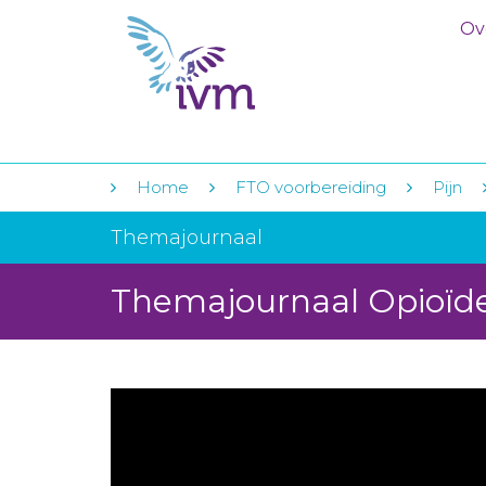
Ov
Home
FTO voorbereiding
Pijn
Themajournaal
Themajournaal Opioïd