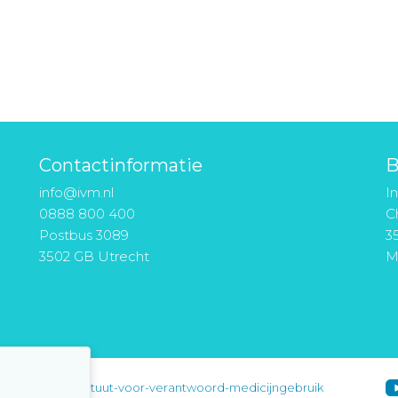
Contactinformatie
B
info@ivm.nl
I
0888 800 400
Ch
Postbus 3089
3
3502 GB Utrecht
M
instituut-voor-verantwoord-medicijngebruik