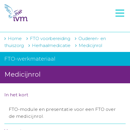
VMI
FTO voorbereiding
IVM-academie
Home
FTO voorbereiding
Ouderen- en
thuiszorg
Herhaalmedicatie
Medicijnrol
Zorginstellingen
FTO-werkmateriaal
Voorschrijfgedrag
Medicijnrol
Projecten
Over IVM
In het kort
Actueel
FTO-module en presentatie voor een FTO over
Contact
de medicijnrol.
Winkelwagentje