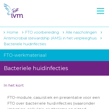
VMI
FTO voorbereiding
IVM-academie
Home
FTO voorbereiding
Alle nascholingen
Antimicrobial stewardship (AMS) in het verpleeghuis
Zorginstellingen
Bacteriele huidinfecties
Voorschrijfgedrag
FTO-werkmateriaal
Projecten
Bacteriele huidinfecties
Over IVM
Actueel
In het kort
Contact
FTO-module, casuïstiek en presentatie voor een
FTO over bacteriele huidinfecties (waaronder
Winkelwagentje