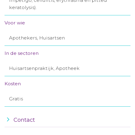
impetigo, cellulitis, erythrasma en pitted
keratolysis).
Aanmelden nieuwsbrief
Voor wie
Inloggen
Apothekers, Huisartsen
Toegang leeromgeving
In de sectoren
Huisartsenpraktijk, Apotheek
Kosten
Gratis
Contact