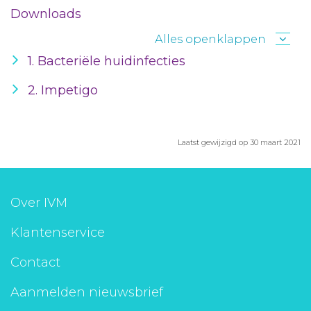
Downloads
Alles openklappen
1. Bacteriële huidinfecties
2. Impetigo
Laatst gewijzigd op 30 maart 2021
Over IVM
Klantenservice
Contact
Aanmelden nieuwsbrief