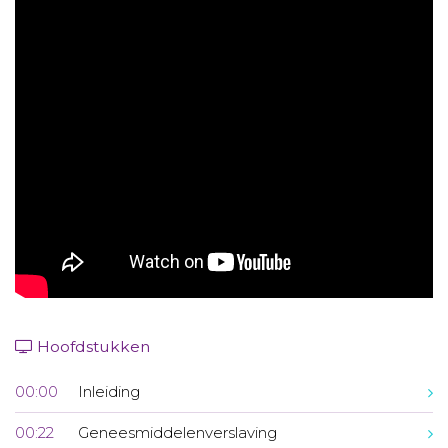
Aanmelden nieuwsbrief
Inloggen
Toegang leeromgeving
Hoofdstukken
00:00
Inleiding
00:22
Geneesmiddelenverslaving