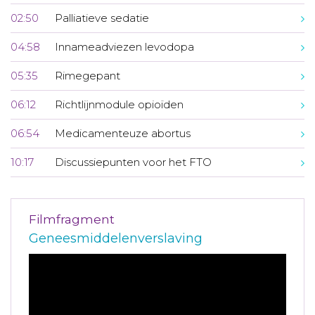
02:50
Palliatieve sedatie
04:58
Innameadviezen levodopa
05:35
Rimegepant
06:12
Richtlijnmodule opioïden
06:54
Medicamenteuze abortus
10:17
Discussiepunten voor het FTO
Filmfragment
Geneesmiddelenverslaving