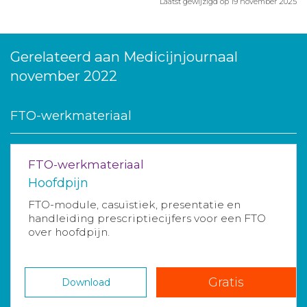
Laatst gewijzigd op 19 november 2025
Gerelateerd aan Medicijnjournaal
november 2022
FTO-werkmateriaal
FTO-werkmateriaal
Hoofdpijn
FTO-module, casuïstiek, presentatie en
handleiding prescriptiecijfers voor een FTO
over hoofdpijn.
Gratis
Download