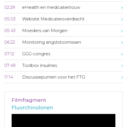
02:29
eHealth en medicatietrouw
05:03
Website Medicatieoverdracht
05:43
Moeders van Morgen
06:22
Monitoring angststoornissen
07:12
GGG-congres
07:49
Toolbox insulines
11:14
Discussiepunten voor het FTO
Filmfragment
Fluorchinolonen