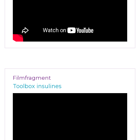
Filmfragment
Toolbox insulines