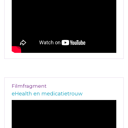
Filmfragment
eHealth en medicatietrouw