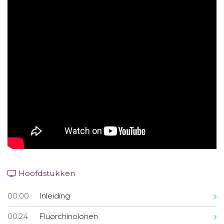
Aanmelden nieuwsbrief
Inloggen
Toegang leeromgeving
Hoofdstukken
00:00
Inleiding
00:24
Fluorchinolonen