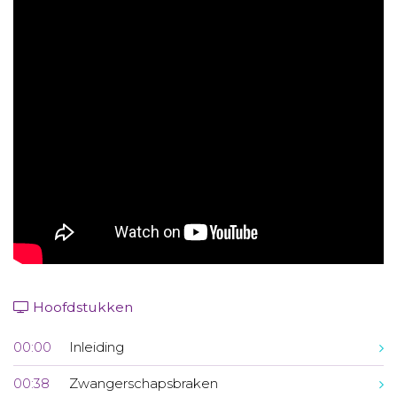
Aanmelden nieuwsbrief
Inloggen
Toegang leeromgeving
Hoofdstukken
00:00
Inleiding
00:38
Zwangerschapsbraken