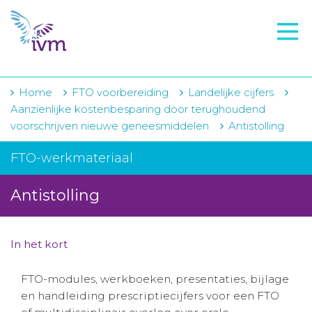
VMI
FTO voorbereiding
IVM-academie
Home
FTO voorbereiding
Landelijke cijfers
Aanzienlijke kostenbesparing door terughoudend
Zorginstellingen
voorschrijven nieuwe geneesmiddelen
Antistolling
Voorschrijfgedrag
FTO-werkmateriaal
Projecten
Antistolling
Over IVM
Actueel
In het kort
Contact
FTO-modules, werkboeken, presentaties, bijlage
en handleiding prescriptiecijfers voor een FTO
Winkelwagentje