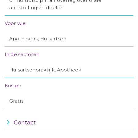
of multidisciplinair overleg over orale
antistollingsmiddelen.
Aanmelden nieuwsbrief
Voor wie
Inloggen
Apothekers, Huisartsen
Toegang leeromgeving
In de sectoren
Huisartsenpraktijk, Apotheek
Kosten
Gratis
Contact