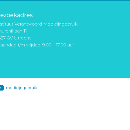
ezoekadres
nstituut Verantwoord Medicijngebruik
urchilllaan 11
527 GV Utrecht
aandag t/m vrijdag: 9.00 - 17.00 uur
medicijngebruik