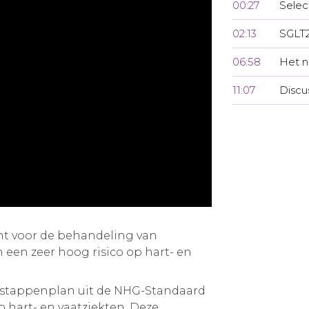
00:27
Selec
02:13
SGLT2
06:58
Het n
11:07
Discu
ht voor de behandeling van
 een zeer hoog risico op hart- en
 stappenplan uit de NHG-Standaard
p hart- en vaatziekten. Deze