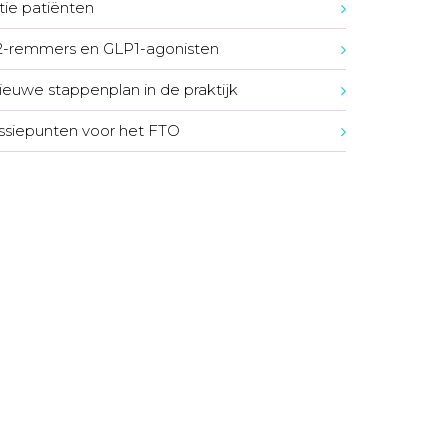
tie patiënten
-remmers en GLP1-agonisten
ieuwe stappenplan in de praktijk
ssiepunten voor het FTO