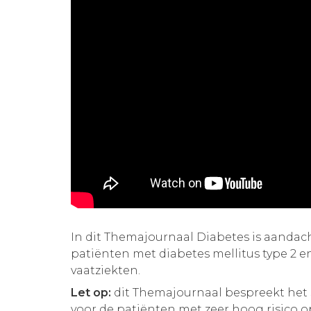
In dit Themajournaal Diabetes is aandac
patiënten met diabetes mellitus type 2 en
vaatziekten.
Let op:
dit Themajournaal bespreekt het
voor de patiënten met zeer hoog risico o