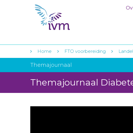
Ov
Home
FTO voorbereiding
Landeli
Themajournaal
Themajournaal Diabete