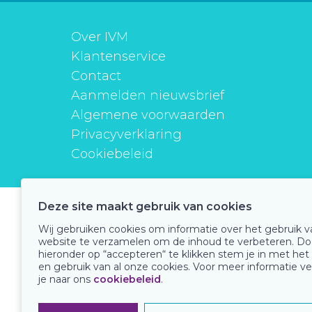
Over IVM
Klantenservice
Contact
Aanmelden nieuwsbrief
Algemene voorwaarden
Privacyverklaring
Cookiebeleid
Deze site maakt gebruik van cookies
instituutverantwoordmedicijngebruik
Wij gebruiken cookies om informatie over het gebruik 
website te verzamelen om de inhoud te verbeteren. Do
hieronder op “accepteren“ te klikken stem je in met het
en gebruik van al onze cookies. Voor meer informatie ve
Onze keurmerken
je naar ons
cookiebeleid
.