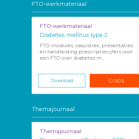
FTO-werkmateriaal
FTO-werkmateriaal
Diabetes mellitus type 2
FTO-modules, casuïstiek, presentaties
en handleiding prescriptiecijfers voor
een FTO over diabetes m...
Gratis
Download
Themajournaal
Themajournaal