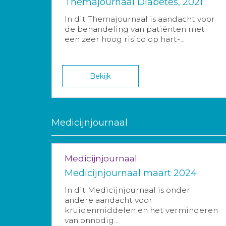
Themajournaal Diabetes, 2021
In dit Themajournaal is aandacht voor
de behandeling van patiënten met
een zeer hoog risico op hart-...
Bekijk
Medicijnjournaal
Medicijnjournaal
Medicijnjournaal maart 2024
In dit Medicijnjournaal is onder
andere aandacht voor
kruidenmiddelen en het verminderen
van onnodig...