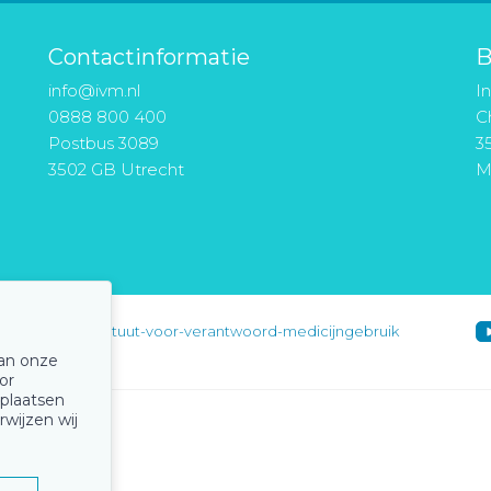
Contactinformatie
B
info@ivm.nl
I
0888 800 400
Ch
Postbus 3089
3
3502 GB Utrecht
M
instituut-voor-verantwoord-medicijngebruik
van onze
or
 plaatsen
rwijzen wij