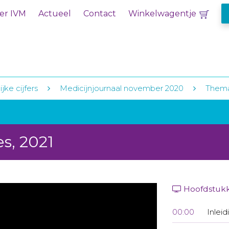
er IVM
Actueel
Contact
Winkelwagentje
jke cijfers
Medicijnjournaal november 2020
Thema
s, 2021
Hoofdstuk
00:00
Inleid