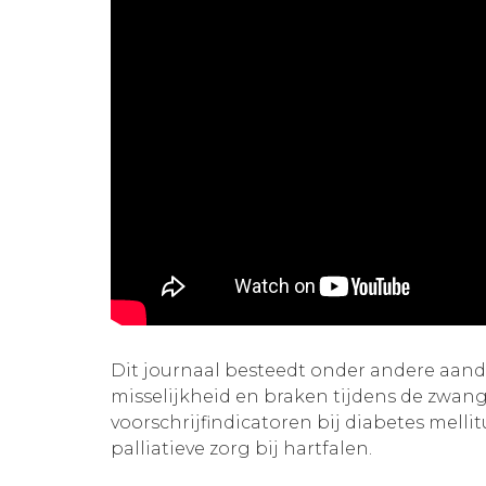
Dit journaal besteedt onder andere aan
misselijkheid en braken tijdens de zwang
voorschrijfindicatoren bij diabetes mellit
palliatieve zorg bij hartfalen.