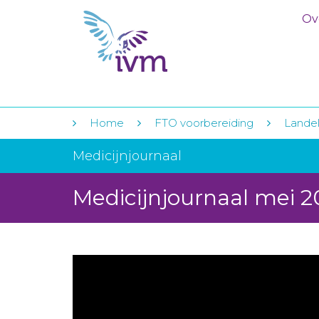
Ov
Home
FTO voorbereiding
Landeli
Medicijnjournaal
Medicijnjournaal mei 2