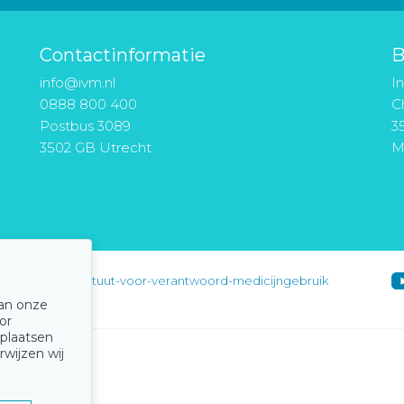
Contactinformatie
B
info@ivm.nl
I
0888 800 400
Ch
Postbus 3089
3
3502 GB Utrecht
M
instituut-voor-verantwoord-medicijngebruik
van onze
or
 plaatsen
rwijzen wij