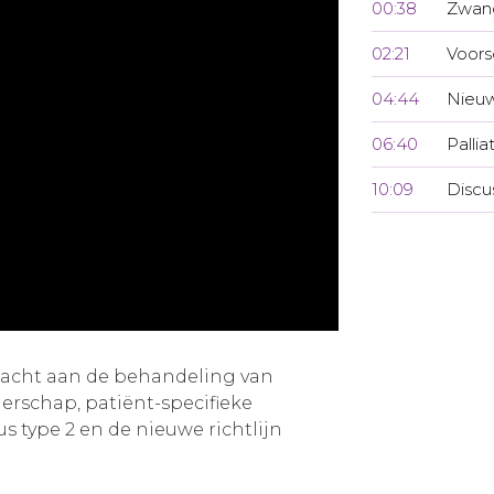
00:38
Zwan
02:21
Voors
04:44
Nieuw
06:40
Pallia
10:09
Discu
dacht aan de behandeling van
erschap, patiënt-specifieke
us type 2 en de nieuwe richtlijn