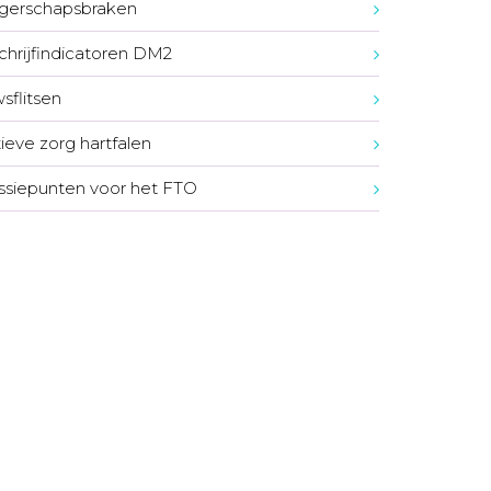
gerschapsbraken
chrijfindicatoren DM2
sflitsen
tieve zorg hartfalen
ssiepunten voor het FTO