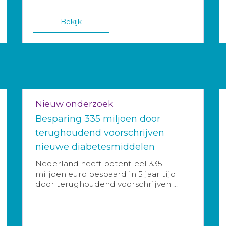
Bekijk
Nieuw onderzoek
Besparing 335 miljoen door
terughoudend voorschrijven
nieuwe diabetesmiddelen
Nederland heeft potentieel 335
miljoen euro bespaard in 5 jaar tijd
door terughoudend voorschrijven ...