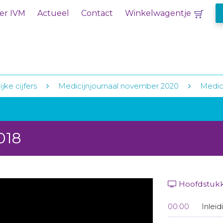
er IVM
Actueel
Contact
Winkelwagentje
jke cijfers
Medicijnjournaal november 2020
Medici
018
Hoofdstuk
00:00
Inleid