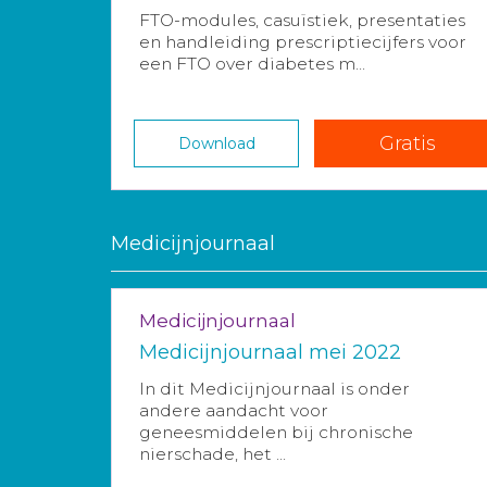
FTO-modules, casuïstiek, presentaties
en handleiding prescriptiecijfers voor
een FTO over diabetes m...
Gratis
Download
Medicijnjournaal
Medicijnjournaal
Medicijnjournaal mei 2022
In dit Medicijnjournaal is onder
andere aandacht voor
geneesmiddelen bij chronische
nierschade, het ...