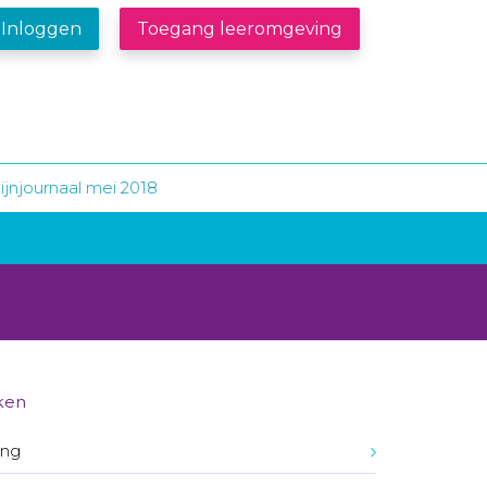
Inloggen
Toegang leeromgeving
jnjournaal mei 2018
ken
ing