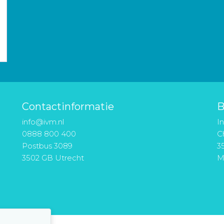
Contactinformatie
B
info@ivm.nl
I
0888 800 400
Ch
Postbus 3089
3
3502 GB Utrecht
M