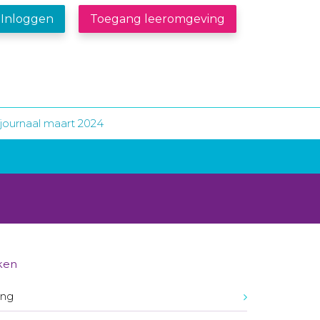
Inloggen
Toegang leeromgeving
journaal maart 2024
ken
ing