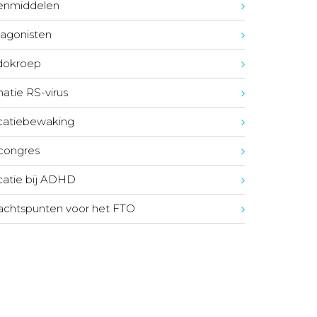
enmiddelen
agonisten
dokroep
natie RS-virus
catiebewaking
congres
atie bij ADHD
chtspunten voor het FTO