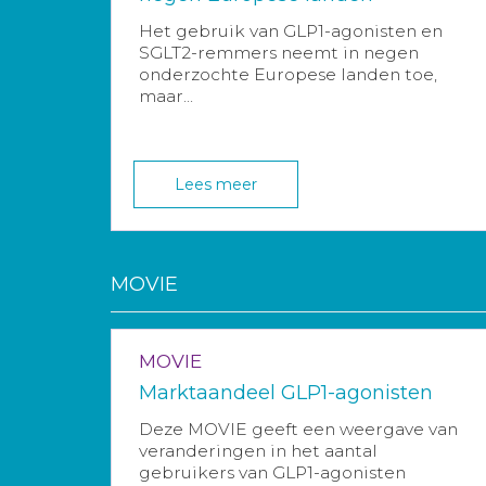
Het gebruik van GLP1-agonisten en
SGLT2-remmers neemt in negen
onderzochte Europese landen toe,
maar...
Lees meer
MOVIE
MOVIE
Marktaandeel GLP1-agonisten
Deze MOVIE geeft een weergave van
veranderingen in het aantal
gebruikers van GLP1-agonisten