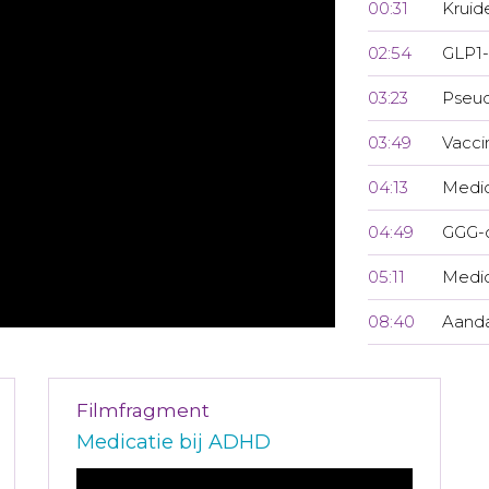
00:31
Kruid
02:54
GLP1-
03:23
Pseu
03:49
Vacci
04:13
Medi
04:49
GGG-
05:11
Medic
08:40
Aanda
Filmfragment
Medicatie bij ADHD