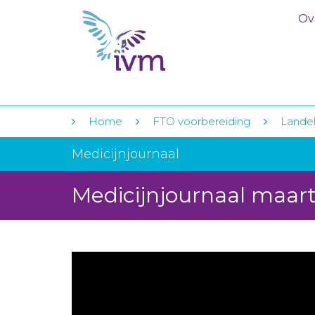
Ov
Home
FTO voorbereiding
Landeli
Medicijnjournaal
Medicijnjournaal maar