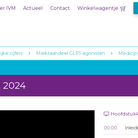
er IVM
Actueel
Contact
Winkelwagentje
jke cijfers
Marktaandeel GLP1-agonisten
Medicijn
t 2024
Hoofdstuk
00:00
Inleid