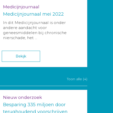
Medicijnjournaal
Medicijnjournaal mei 2022
In dit Medicijnjournaal is onder
andere aandacht voor
geneesmiddelen bij chronische
nierschade, het ...
Bekijk
Toon alle (4)
Nieuw onderzoek
Besparing 335 miljoen door
terughoudend voorschrijven