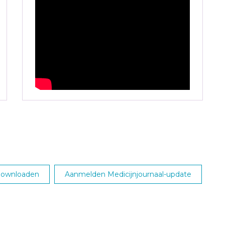
 downloaden
Aanmelden Medicijnjournaal-update