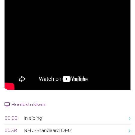
Aanmelden nieuwsbrief
Inloggen
Toegang leeromgeving
Hoofdstukken
00:00
Inleiding
00:38
NHG-Standaard DM2