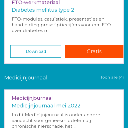
FTO-werkmateriaal
Diabetes mellitus type 2
FTO-modules, casuïstiek, presentaties en
handleiding prescriptiecijfers voor een FTO
over diabetes m...
Gratis
Download
Medicijnjournaal
Toon alle (4)
Medicijnjournaal
Medicijnjournaal mei 2022
In dit Medicijnjournaal is onder andere
aandacht voor geneesmiddelen bij
chronische nierschade, het ...