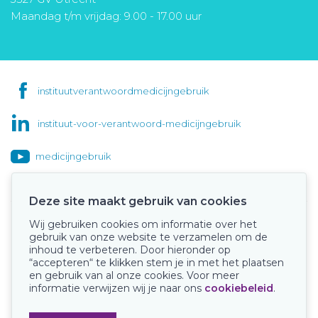
Maandag t/m vrijdag: 9.00 - 17.00 uur
instituutverantwoordmedicijngebruik
instituut-voor-verantwoord-medicijngebruik
medicijngebruik
Deze site maakt gebruik van cookies
Wij gebruiken cookies om informatie over het
Onze keurmerken
gebruik van onze website te verzamelen om de
inhoud te verbeteren. Door hieronder op
“accepteren“ te klikken stem je in met het plaatsen
en gebruik van al onze cookies. Voor meer
informatie verwijzen wij je naar ons
cookiebeleid
.