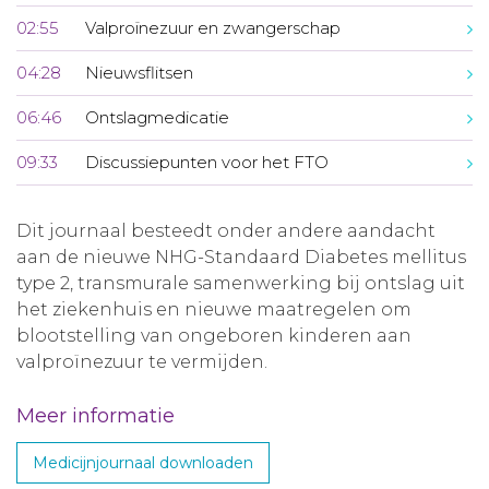
02:55
Valproïnezuur en zwangerschap
04:28
Nieuwsflitsen
06:46
Ontslagmedicatie
09:33
Discussiepunten voor het FTO
Dit journaal besteedt onder andere aandacht
aan de nieuwe NHG-Standaard Diabetes mellitus
type 2, transmurale samenwerking bij ontslag uit
het ziekenhuis en nieuwe maatregelen om
blootstelling van ongeboren kinderen aan
valproïnezuur te vermijden.
Meer informatie
Medicijnjournaal downloaden