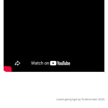
Aanmelden nieuwsbrief
Inloggen
Toegang leeromgeving
Laatst gewijzigd op 15 december 2025