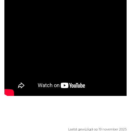
Aanmelden nieuwsbrief
Inloggen
Toegang leeromgeving
Laatst gewijzigd op 19 november 2025