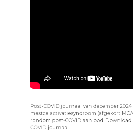
Post-COVID journaal van december 2024 
mestcelactivatiesyndroom (afgekort MCA
rondom post-COVID aan bod. Download
COVID journaal.