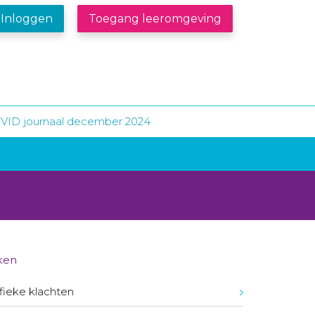
Inloggen
Toegang leeromgeving
VID journaal december 2024
ken
fieke klachten