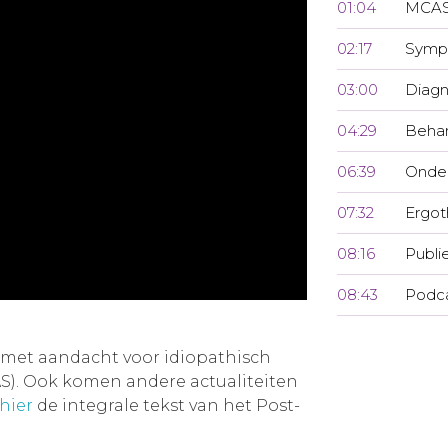
01:04
MCA
02:17
Symp
03:00
Diag
04:29
Behan
06:39
Onde
07:32
Ergot
08:16
Publi
08:43
Podc
met aandacht voor idiopathisch
S). Ook komen andere actualiteiten
hier
de integrale tekst van het Post-