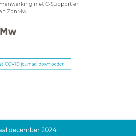
samenwerking met C-Support en
van ZonMw.
st-COVID journaal downloaden
naal december 2024