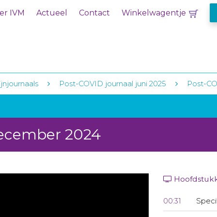
er IVM
Actueel
Contact
Winkelwagentje
jnjournaals
Post-COVID journaal juni 2025
Post-CO
december 2024
Hoofdstuk
00:31
Speci