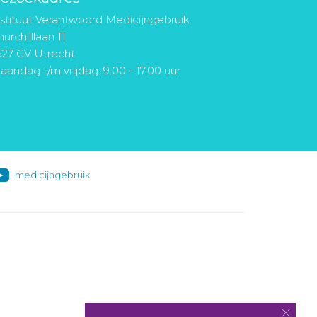
nstituut Verantwoord Medicijngebruik
urchilllaan 11
527 GV Utrecht
aandag t/m vrijdag: 9.00 - 17.00 uur
medicijngebruik