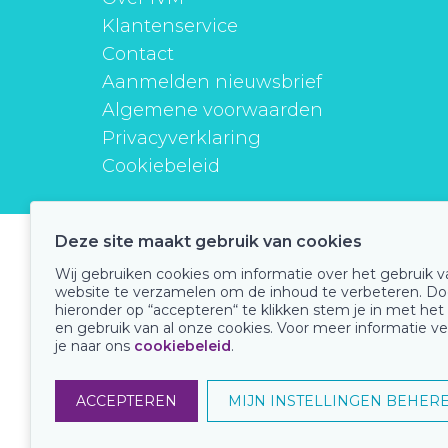
Klantenservice
Contact
Aanmelden nieuwsbrief
Algemene voorwaarden
Privacyverklaring
Cookiebeleid
Deze site maakt gebruik van cookies
instituutverantwoordmedicijngebruik
Wij gebruiken cookies om informatie over het gebruik 
website te verzamelen om de inhoud te verbeteren. Do
hieronder op “accepteren“ te klikken stem je in met het
en gebruik van al onze cookies. Voor meer informatie ve
Onze keurmerken
je naar ons
cookiebeleid
.
ACCEPTEREN
MIJN INSTELLINGEN BEHER