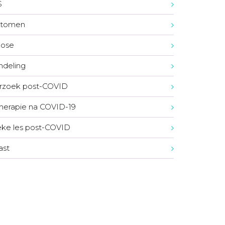
S
tomen
nose
deling
rzoek post-COVID
herapie na COVID-19
eke les post-COVID
ast