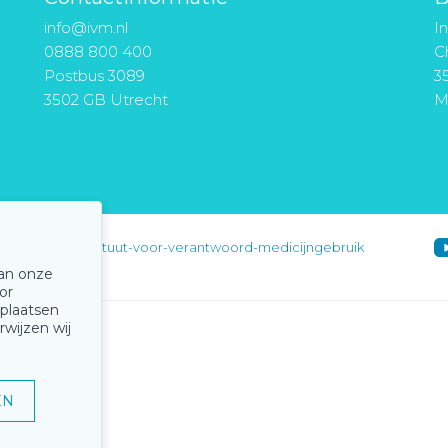
info@ivm.nl
I
0888 800 400
Ch
Postbus 3089
3
3502 GB Utrecht
M
instituut-voor-verantwoord-medicijngebruik
van onze
or
 plaatsen
rwijzen wij
EN