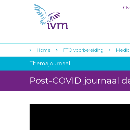
Ov
Home
FTO voorbereiding
Medici
Themajournaal
Post-COVID journaal 