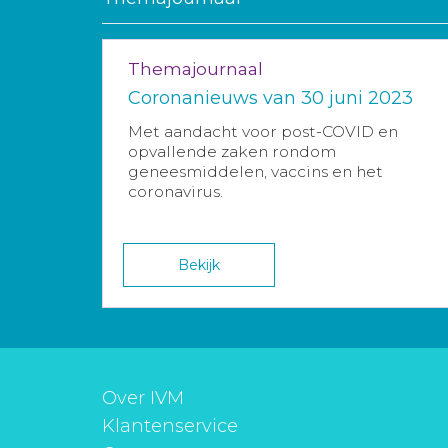
Themajournaal
Coronanieuws van 30 juni 2023
Met aandacht voor post-COVID en
opvallende zaken rondom
geneesmiddelen, vaccins en het
coronavirus.
Bekijk
Over IVM
Klantenservice