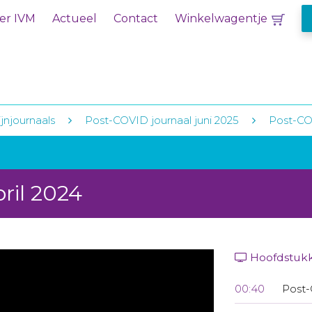
er IVM
Actueel
Contact
Winkelwagentje
jnjournaals
Post-COVID journaal juni 2025
Post-COV
ril 2024
Hoofdstuk
00:40
Post-