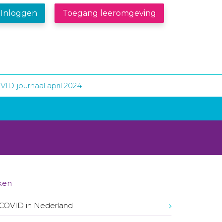
Inloggen
Toegang leeromgeving
ID journaal april 2024
ken
COVID in Nederland