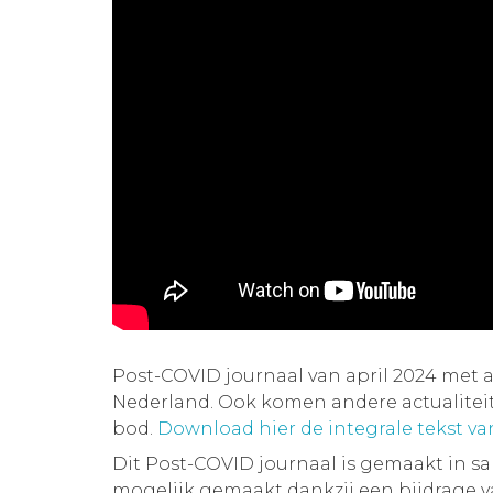
Post-COVID journaal van april 2024 met 
Nederland. Ook komen andere actualite
bod.
Download hier de integrale tekst v
Dit Post-COVID journaal is gemaakt in 
mogelijk gemaakt dankzij een bijdrage 