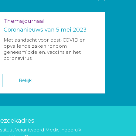
Themajournaal
Coronanieuws van 5 mei 2023
Met aandacht voor post-COVID en
opvallende zaken rondom
geneesmiddelen, vaccins en het
coronavirus.
Bekijk
ezoekadres
nstituut Verantwoord Medicijngebruik