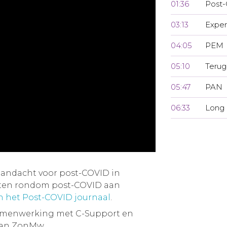
01:36
Post
03:13
Exper
04:05
PEM
05:10
Terug
05:47
PAN
06:33
Long
aandacht voor post-COVID in
iten rondom post-COVID aan
an het Post-COVID journaal
.
samenwerking met C-Support en
van ZonMw.