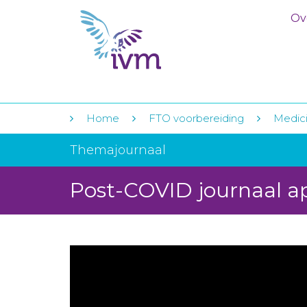
Ov
Home
FTO voorbereiding
Medici
Themajournaal
Post-COVID journaal ap