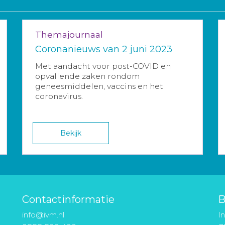
Themajournaal
Coronanieuws van 2 juni 2023
Met aandacht voor post-COVID en
opvallende zaken rondom
geneesmiddelen, vaccins en het
coronavirus.
Bekijk
Contactinformatie
B
info@ivm.nl
I