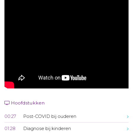
Aanmelden nieuwsbrief
Inloggen
Toegang leeromgeving
Hoofdstukken
00:27
Post-COVID bij ouderen
01:28
Diagnose bij kinderen